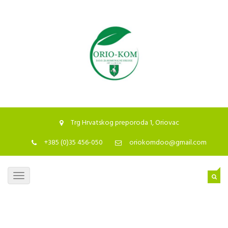
Trg Hrvatskog preporoda 1, Oriovac
+385 (0)35 456-050
oriokomdoo@gmail.com
Toggle
navigation