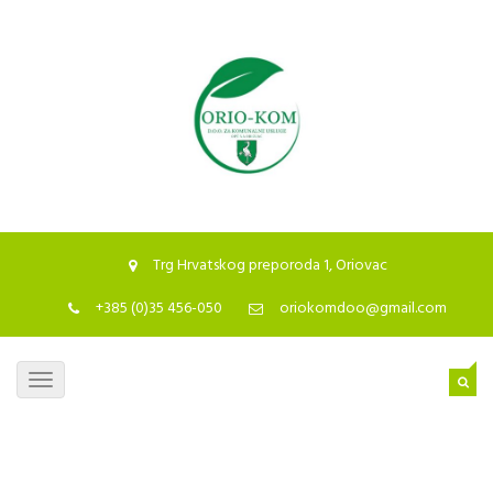
Trg Hrvatskog preporoda 1, Oriovac
+385 (0)35 456-050
oriokomdoo@gmail.com
Toggle
navigation